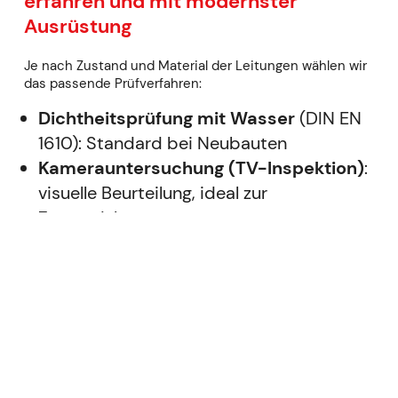
erfahren und mit modernster
Ausrüstung
Je nach Zustand und Material der Leitungen wählen wir
das passende Prüfverfahren:
Dichtheitsprüfung mit Wasser
(DIN EN
1610): Standard bei Neubauten
Kamerauntersuchung (TV-Inspektion)
:
visuelle Beurteilung, ideal zur
Zustandsbewertung
Kombinierte Verfahren
: bei
Sanierungsfällen oder unklaren
Ausgangslagen
Unsere Prüfteams dokumentieren jede Prüfung präzise
und stellen ein
rechtsgültiges Prüfprotokoll
aus – zur
Vorlage bei Behörden, Versicherungen oder zur eigenen
Archivierung.